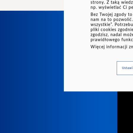
strony. Z taką wied
np. wyświetlać Ci p
Bez Twojej zgody to 
nam na to pozwolić. 
wszystkie”. Potrzeb
pliki cookies zgodn
Dlac
zgodzisz, nadal moż
prawidłowego funkc
Więcej informacji z
Ustaw