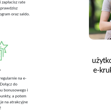
 i zapłacisz rate
sprawdzisz
gram oraz saldo.
Ponad 70%
W
użytkowników platformy
pla
e-kruk.pl wybiera BLIKa.
przy
y
regularnie na e-
nowy
 Dołącz do
u bonusowego i
punkty, a potem
je na atrakcyjne
!