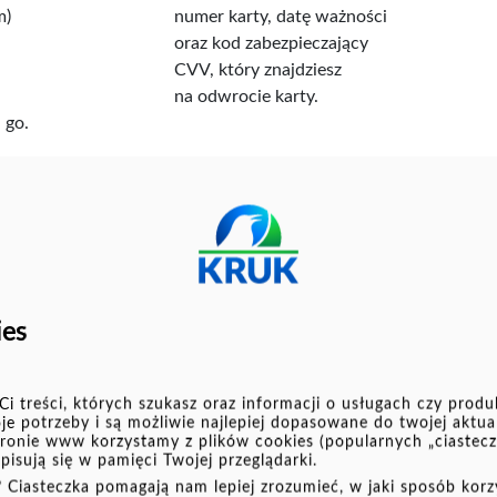
m)
numer karty, datę ważności
oraz kod zabezpieczający
CVV, który znajdziesz
na odwrocie karty.
 go.
Zaloguj się
ies
klicznej. Zobacz film!
i treści, których szukasz oraz informacji o usługach czy produ
e potrzeby i są możliwie najlepiej dopasowane do twojej aktual
tronie www korzystamy z plików cookies (popularnych „ciastec
apisują się w pamięci Twojej przeglądarki.
 Ciasteczka pomagają nam lepiej zrozumieć, w jaki sposób korzy