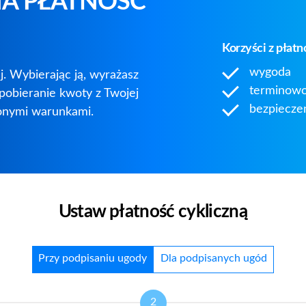
A PŁATNOŚĆ
Korzyści z płatn
wygoda
j. Wybierając ją, wyrażasz
terminow
pobieranie kwoty z Twojej
bezpiecze
lonymi warunkami.
Ustaw płatność cykliczną
Przy podpisaniu ugody
Dla podpisanych ugód