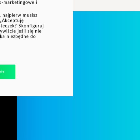
wo-marketingowe i
, najpierw musisz
 „Akceptuję
steczek? Skonfiguruj
iście jeśli się nie
k.pl?
zka niezbędne do
kie