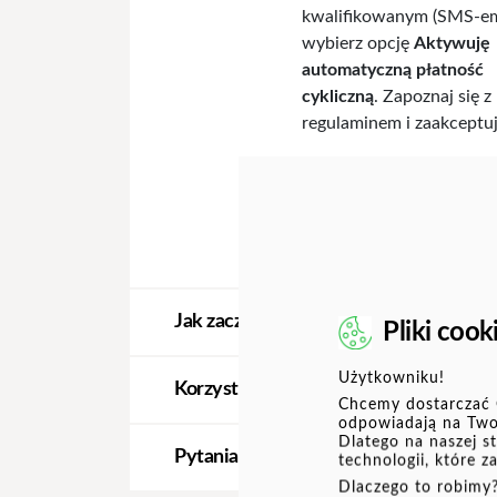
kwalifikowanym (SMS-e
wybierz opcję
Aktywuję
automatyczną płatność
cykliczną
. Zapoznaj się z
regulaminem i zaakceptuj
Jak zacząć płacić?
Pliki cook
Użytkowniku!
Korzystaj z automatycznej płatności cy
Chcemy dostarczać C
odpowiadają na Twoj
Dlatego na naszej s
Pytania i odpowiedzi
technologii, które z
Dlaczego to robimy?