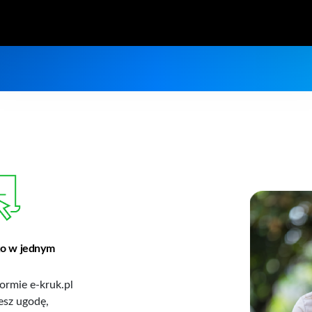
o w jednym
ormie e-kruk.pl
esz ugodę,