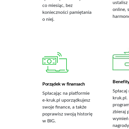
ustalisz
90% klientów
co miesiąc, bez
online, 
konieczności pamiętania
spłacających ugodę
harmono
o niej.
online korzysta z
platformy e-kruk.pl.
Benefit
Porządek w finansach
Spłacaj 
Spłacając na platformie
kruk.pl.
e-kruk.pl uporządkujesz
program
swoje finance, a także
zbieraj 
poprawisz swoją historię
wymień 
w BIG.
nagrody