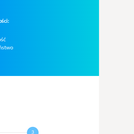
ości:
ość
ństwo