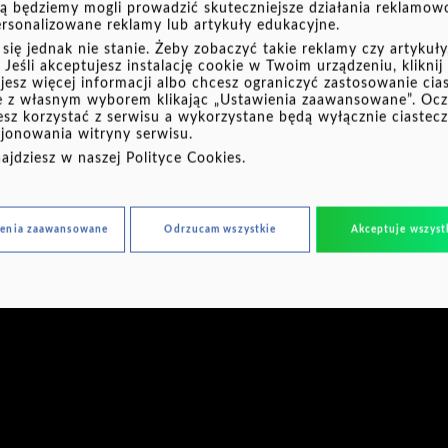
zą będziemy mogli prowadzić skuteczniejsze działania reklamo
ersonalizowane reklamy lub artykuły edukacyjne.
się jednak nie stanie. Żeby zobaczyć takie reklamy czy artykuły
Jeśli akceptujesz instalację cookie w Twoim urządzeniu, kliknij
ujesz więcej informacji albo chcesz ograniczyć zastosowanie cia
ie z własnym wyborem klikając „Ustawienia zaawansowane”. Oczyw
zego warto spłacać na platformie e-kru
esz korzystać z serwisu a wykorzystane będą wyłącznie ciastec
jonowania witryny serwisu.
najdziesz w naszej
Polityce Cookies
.
ienia zaawansowane
Odrzucam wszystkie
Akceptuje wszyst