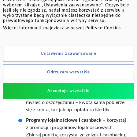
osobnym celem, a mniejsze cele ułatwią
wyborem klikając „Ustawienia zaawansowane”. Oczywiście
jeśli się nie zgodzisz, nadal możesz korzystać z serwisu a
monitorowanie postępów i daje poczucie, że jesteś
wykorzystane będą wyłącznie ciasteczka niezbędne do
coraz bliżej realizacji Twojego planu.
prawidłowego funkcjonowania witryny serwisu.
Więcej informacji znajdziesz w naszej
Polityce Cookies
.
Skuteczne strategie oszczędzania pieniędzy
Budżetowanie
– zrób prosty budżet domowy i
zapisuj dochody oraz wydatki. Zobacz, gdzie
Ustawienia zaawansowane
możesz zaoszczędzić, np. ograniczając zbędne
zakupy. Ustal też limit na poszczególne
kategorie wydatków.
Odrzucam wszystkie
Automatyczne oszczędzanie
– ustaw stały
przelew na konto oszczędnościowe zaraz po
Akceptuje wszystkie
otrzymaniu wypłaty. Dzięki nie będziesz musiał
myśleć o oszczędzaniu – kwota sama pobierze
się z konta, tak jak np. opłata za Netflix.
Programy lojalnościowe i cashback
– korzystaj
z promocji i programów lojalnościowych.
Zbieraj punkty, korzystaj ze zniżek i cashbacku,