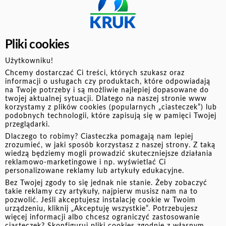
większymi decyzjami finansowymi.
2. Zastosuj metodę SMART
Pliki cookies
Aby cele były efektywne, muszą być SMART – czyli
S
pecyficzne (konkretne),
M
ierzalne (łatwe do oceny
Użytkowniku!
postępów),
A
trakcyjne (motywujące),
R
ealistyczne
Chcemy dostarczać Ci treści, których szukasz oraz
(osiągalne) i
T
erminowe (określony czas realizacji).
informacji o usługach czy produktach, które odpowiadają
na Twoje potrzeby i są możliwie najlepiej dopasowane do
Zamiast mówić „chcę oszczędzać", lepiej powiedzieć
twojej aktualnej sytuacji. Dlatego na naszej stronie www
„chcę odkładać 500 zł miesięcznie przez 6 miesięcy,
korzystamy z plików cookies (popularnych „ciasteczek”) lub
podobnych technologii, które zapisują się w pamięci Twojej
żeby mieć fundusz awaryjny na poziomie 3000 zł". To
przeglądarki.
sprawia, że cel staje się bardziej osiągalny i łatwiejszy
Dlaczego to robimy? Ciasteczka pomagają nam lepiej
do realizacji.
zrozumieć, w jaki sposób korzystasz z naszej strony. Z taką
wiedzą będziemy mogli prowadzić skuteczniejsze działania
reklamowo-marketingowe i np. wyświetlać Ci
3. Rozpisz cele na mniejsze kroki
personalizowane reklamy lub artykuły edukacyjne.
Jeśli Twoim celem jest np. kupno mieszkania, rozbij go
Bez Twojej zgody to się jednak nie stanie. Żeby zobaczyć
takie reklamy czy artykuły, najpierw musisz nam na to
na mniejsze etapy, np. zaoszczędzenie na wkład własny,
pozwolić. Jeśli akceptujesz instalację cookie w Twoim
poprawa zdolności kredytowej, wybór odpowiedniego
urządzeniu, kliknij „Akceptuję wszystkie”. Potrzebujesz
więcej informacji albo chcesz ograniczyć zastosowanie
kredytu hipotecznego. Każdy z tych kroków będzie
ciasteczek? Skonfiguruj pliki cookies zgodnie z własnym