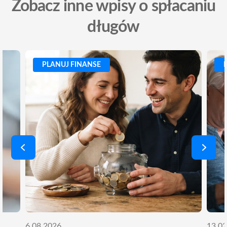
Zobacz inne wpisy o spłacaniu
długów
PLANUJ FINANSE
6.08.2026
13.02