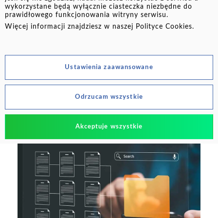
wykorzystane będą wyłącznie ciasteczka niezbędne do
Dlaczego warto planować swoje finanse?
prawidłowego funkcjonowania witryny serwisu.
Planowanie finansowe to klucz do spokojnej
Więcej informacji znajdziesz w naszej
Polityce Cookies
.
przyszłości. Kiedy masz świadomość swoich
zarobków i rea...
Czytaj więcej
Ustawienia zaawansowane
Odrzucam wszystkie
PLANUJ FINANSE
Akceptuje wszystkie