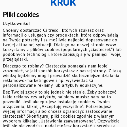
Pliki cookies
Użytkowniku!
Chcemy dostarczać Ci treści, których szukasz oraz
informacji o usługach czy produktach, które odpowiadają
na Twoje potrzeby i są możliwie najlepiej dopasowane do
twojej aktualnej sytuacji. Dlatego na naszej stronie www
korzystamy z plików cookies (popularnych „ciasteczek”) lub
podobnych technologii, które zapisują się w pamięci Twojej
przeglądarki.
Dlaczego to robimy? Ciasteczka pomagają nam lepiej
zrozumieć, w jaki sposób korzystasz z naszej strony. Z taką
wiedzą będziemy mogli prowadzić skuteczniejsze działania
reklamowo-marketingowe i np. wyświetlać Ci
personalizowane reklamy lub artykuły edukacyjne.
Bez Twojej zgody to się jednak nie stanie. Żeby zobaczyć
takie reklamy czy artykuły, najpierw musisz nam na to
pozwolić. Jeśli akceptujesz instalację cookie w Twoim
10.06.2025
urządzeniu, kliknij „Akceptuję wszystkie”. Potrzebujesz
więcej informacji albo chcesz ograniczyć zastosowanie
Planowanie na przyszłość: Cele
ciasteczek? Skonfiguruj pliki cookies zgodnie z własnym
wyborem klikając „Ustawienia zaawansowane”. Oczywiście
finansowe i strategie...
jeśli się nie zgodzisz, nadal możesz korzystać z serwisu a