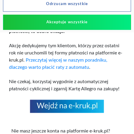
powiadomieni w terminie do 30 dni od spełnienia
Odrzucam wszystkie
wszystkich warunków.
Akceptuje wszystkie
Jeśli jeszcze nie masz włączonej automatycznej
płatności, to dobra okazja!
Akcję dedykujemy tym klientom, którzy przez ostatni
rok nie uruchomili tej formy płatności na platformie e-
kruk.pl.
Przeczytaj więcej w naszym poradniku,
dlaczego warto płacić raty z automatu
.
Nie czekaj, korzystaj wygodnie z automatycznej
płatności cyklicznej i zgarnij Kartę Allegro na zakupy!
Nie masz jeszcze konta na platformie e-kruk.pl?