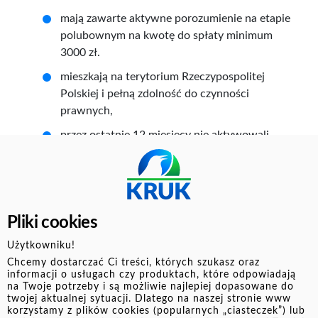
mają zawarte aktywne porozumienie na etapie
polubownym na kwotę do spłaty minimum
3000 zł.
mieszkają na terytorium Rzeczypospolitej
Polskiej i pełną zdolność do czynności
prawnych,
przez ostatnie 12 miesięcy nie aktywowali
automatycznej płatności cyklicznej jako
metody do spłaty swojego zadłużenia,
mają aktywne konto w Systemie e-kruk.pl,
z trakcie trwania akcji aktywują automatyczną
Pliki cookies
płatność,
Użytkowniku!
zaakceptują regulamin akcji.
Chcemy dostarczać Ci treści, których szukasz oraz
informacji o usługach czy produktach, które odpowiadają
Akcja nie dotyczy Klientów, którzy mają sprawę w
na Twoje potrzeby i są możliwie najlepiej dopasowane do
twojej aktualnej sytuacji. Dlatego na naszej stronie www
zakresie małych i średnich przedsiębiorstw oraz
korzystamy z plików cookies (popularnych „ciasteczek”) lub