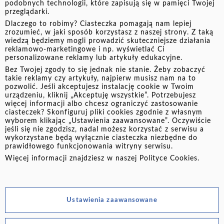
zobowiązań zabezpieczonych hipoteką.
podobnych technologii, które zapisują się w pamięci Twojej
przeglądarki.
Dlaczego to robimy? Ciasteczka pomagają nam lepiej
Możesz dołączyć do akcji tylko na jednej sprawie
zrozumieć, w jaki sposób korzystasz z naszej strony. Z taką
dotyczącej zadłużenia na etapie polubownym z
wiedzą będziemy mogli prowadzić skuteczniejsze działania
reklamowo-marketingowe i np. wyświetlać Ci
aktywnym porozumieniem.
personalizowane reklamy lub artykuły edukacyjne.
Bez Twojej zgody to się jednak nie stanie. Żeby zobaczyć
Sprawdź, czy spełniasz warunki:
regulamin akcji
takie reklamy czy artykuły, najpierw musisz nam na to
promocyjnej
.
pozwolić. Jeśli akceptujesz instalację cookie w Twoim
urządzeniu, kliknij „Akceptuję wszystkie”. Potrzebujesz
więcej informacji albo chcesz ograniczyć zastosowanie
ciasteczek? Skonfiguruj pliki cookies zgodnie z własnym
wyborem klikając „Ustawienia zaawansowane”. Oczywiście
jeśli się nie zgodzisz, nadal możesz korzystać z serwisu a
wykorzystane będą wyłącznie ciasteczka niezbędne do
Ważne:
prawidłowego funkcjonowania witryny serwisu.
Więcej informacji znajdziesz w naszej
Polityce Cookies
.
Akcja trwa maksymalnie do 30 listopada 2024 r. lub do
zrealizowania przez 900 klientów wszystkich zasad.
Jeśli limit kart zostanie wyczerpany, będziemy o tym
Ustawienia zaawansowane
informować na stronie oraz na platformie e-kruk.pl.
Uczestnicy, którym przyznano nagrodę. zostaną o tym