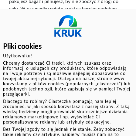
pakujesz bagaż i pilnujesz, by nie zboczyć z drogi do
celu. W przypadku spłaty kroki są bardzo podobne
1. Wytycz mapę - zrób pełny przegląd zobowiązań
Zbierz wszystkie informacje o długach. Spisz kwoty,
wierzycieli, raty, terminy i zaległości. Tylko pełny obraz
Pliki cookies
sytuacji pozwala sensownie zaplanować dalsze
działania.
Użytkowniku!
Chcemy dostarczać Ci treści, których szukasz oraz
informacji o usługach czy produktach, które odpowiadają
2. Spakuj bagaż - Ustal, które długi są najpilniejsze
na Twoje potrzeby i są możliwie najlepiej dopasowane do
twojej aktualnej sytuacji. Dlatego na naszej stronie www
Największe ryzyko niosą zobowiązania zagrożone
korzystamy z plików cookies (popularnych „ciasteczek”) lub
postępowaniem sądowym lub
egzekucją komorniczą
.
podobnych technologii, które zapisują się w pamięci Twojej
Jeśli chcesz uniknąć zajęcia wynagrodzenia czy licytacji
przeglądarki.
nieruchomości, zacznij
spłatę
od tych
zobowiązań
.
Dlaczego to robimy? Ciasteczka pomagają nam lepiej
zrozumieć, w jaki sposób korzystasz z naszej strony. Z taką
Oczywiście nie
zaniedbuj
innych długów - możesz np.
wiedzą będziemy mogli prowadzić skuteczniejsze działania
poprosić bank o wakacje kredytowe czy o odroczenie
reklamowo-marketingowe i np. wyświetlać Ci
personalizowane reklamy lub artykuły edukacyjne.
raty. One powinny być zawsze na pierwszym miejscu.
Bez Twojej zgody to się jednak nie stanie. Żeby zobaczyć
takie reklamy czy artykuły, najpierw musisz nam na to