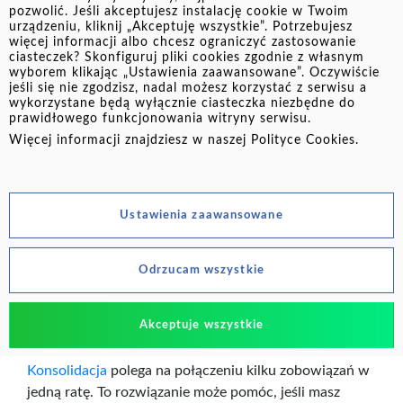
3. Nie zbaczaj ze ścieżki - unikaj Zatrzymaj
pozwolić. Jeśli akceptujesz instalację cookie w Twoim
zaciąganie kolejnych pożyczek
urządzeniu, kliknij „Akceptuję wszystkie”. Potrzebujesz
więcej informacji albo chcesz ograniczyć zastosowanie
Gdy zaczynasz już wychodzić na prostą, łatwo o
ciasteczek? Skonfiguruj pliki cookies zgodnie z własnym
wyborem klikając „Ustawienia zaawansowane”. Oczywiście
zmniejszenie czujności. Podobnie jak w diecie - jedno
jeśli się nie zgodzisz, nadal możesz korzystać z serwisu a
ciasteczko w tygodniu nie zaszkodzi, ale jeśli
wykorzystane będą wyłącznie ciasteczka niezbędne do
prawidłowego funkcjonowania witryny serwisu.
stopniowo przejdzie w nawyk codziennego podjadania
Więcej informacji znajdziesz w naszej
Polityce Cookies
.
- już trochę gorzej.
Ustawienia zaawansowane
Odrzucam wszystkie
Akceptuje wszystkie
Konsolidacja zadłużenia – kiedy ma sens?
Konsolidacja
polega na połączeniu kilku zobowiązań w
jedną ratę. To rozwiązanie może pomóc, jeśli masz