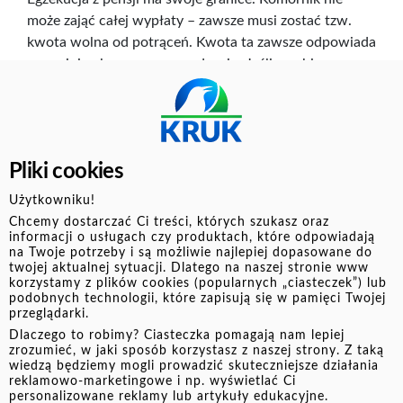
może zająć całej wypłaty – zawsze musi zostać tzw.
kwota wolna od potrąceń. Kwota ta zawsze odpowiada
ona minimalnemu wynagrodzeniu. Jeśli zarabiasz
więcej, tylko nadwyżka ponad tę kwotę może być
przekazana na spłatę długu.
Zajęcie rachunku bankowego
Pliki cookies
Podobne zasady obowiązują przy zajęciu konta
Użytkowniku!
bankowego. Co miesiąc musi pozostać na nim kwota
Chcemy dostarczać Ci treści, których szukasz oraz
wolna od zajęcia, również odpowiadająca minimalnemu
informacji o usługach czy produktach, które odpowiadają
wynagrodzeniu. Komornik nie ma też prawa
na Twoje potrzeby i są możliwie najlepiej dopasowane do
przejmować świadczeń socjalnych – takich jak 800+,
twojej aktualnej sytuacji. Dlatego na naszej stronie www
korzystamy z plików cookies (popularnych „ciasteczek”) lub
zasiłki rodzinne czy alimenty – ponieważ są one w
podobnych technologii, które zapisują się w pamięci Twojej
całości chronione przepisami.
przeglądarki.
Dlaczego to robimy? Ciasteczka pomagają nam lepiej
Prawa dłużnika w postępowaniu komorniczym
zrozumieć, w jaki sposób korzystasz z naszej strony. Z taką
wiedzą będziemy mogli prowadzić skuteczniejsze działania
Kwoty wolne od zajęcia – zawsze musisz mieć
reklamowo-marketingowe i np. wyświetlać Ci
personalizowane reklamy lub artykuły edukacyjne.
do dyspozycji określone minimum środków.