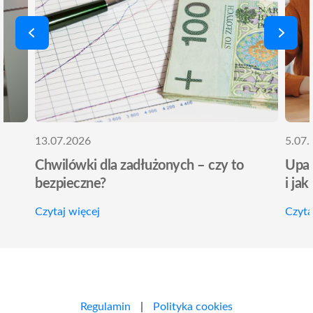
13.07.2026
5.07.
Chwilówki dla zadłużonych – czy to
Upad
bezpieczne?
i jak
Czytaj więcej
Czyta
Regulamin
|
Polityka cookies