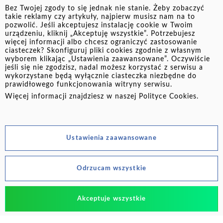
Bez Twojej zgody to się jednak nie stanie. Żeby zobaczyć
Prawo do informacji – komornik ma obowiązek
takie reklamy czy artykuły, najpierw musisz nam na to
pozwolić. Jeśli akceptujesz instalację cookie w Twoim
poinformować cię o swoich działaniach.
urządzeniu, kliknij „Akceptuję wszystkie”. Potrzebujesz
więcej informacji albo chcesz ograniczyć zastosowanie
Prawo do skargi – jeśli uznasz, że komornik
ciasteczek? Skonfiguruj pliki cookies zgodnie z własnym
naruszył przepisy (np. zajął świadczenia,
wyborem klikając „Ustawienia zaawansowane”. Oczywiście
których nie powinien), możesz złożyć skargę na
jeśli się nie zgodzisz, nadal możesz korzystać z serwisu a
wykorzystane będą wyłącznie ciasteczka niezbędne do
czynności komornika do sądu.
prawidłowego funkcjonowania witryny serwisu.
Więcej informacji znajdziesz w naszej
Polityce Cookies
.
💡 Przykład: Jeśli otrzymujesz
Ustawienia zaawansowane
wynagrodzenie minimalne, komornik
nie może zabrać ci ani złotówki ponad
Odrzucam wszystkie
tę kwotę. Wyjątek: dług alimentacyjny.
Tutaj ta zasada nie obowiązuje.
Akceptuje wszystkie