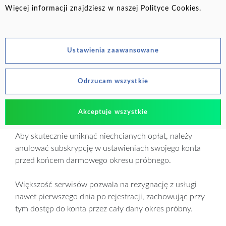
Więcej informacji znajdziesz w naszej
Polityce Cookies
.
niesie za sobą ryzyko. Jeśli zapomnisz o upływającym
czasie darmowego testowania, serwis automatycznie
pobierze opłatę za kolejny miesiąc korzystania z usługi.
Zaletą subskrypcji jest wygoda i brak konieczności
Ustawienia zaawansowane
ręcznego opłacania rachunków co miesiąc, natomiast
wadą – ryzyko utraty pieniędzy za usługi, z których już
Odrzucam wszystkie
nie chcesz korzystać.
Jak skutecznie zarządzać swoim kontem aby
Akceptuje wszystkie
uniknąć opłat?
Aby skutecznie uniknąć niechcianych opłat, należy
anulować subskrypcję w ustawieniach swojego konta
przed końcem darmowego okresu próbnego.
Większość serwisów pozwala na rezygnację z usługi
nawet pierwszego dnia po rejestracji, zachowując przy
tym dostęp do konta przez cały dany okres próbny.