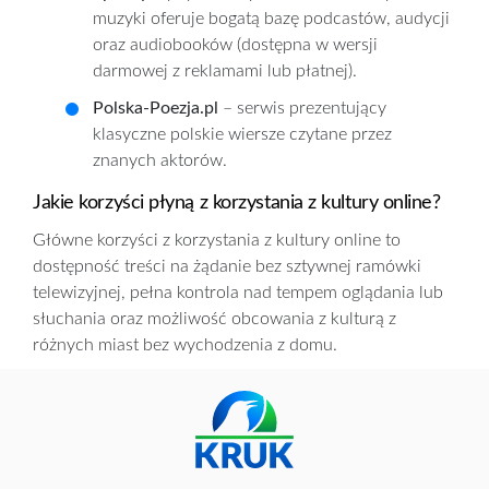
muzyki oferuje bogatą bazę podcastów, audycji
oraz audiobooków (dostępna w wersji
darmowej z reklamami lub płatnej).
Polska-Poezja.pl
– serwis prezentujący
klasyczne polskie wiersze czytane przez
znanych aktorów.
Jakie korzyści płyną z korzystania z kultury online?
Główne korzyści z korzystania z kultury online to
dostępność treści na żądanie bez sztywnej ramówki
telewizyjnej, pełna kontrola nad tempem oglądania lub
słuchania oraz możliwość obcowania z kulturą z
różnych miast bez wychodzenia z domu.
Dzięki internetowi możesz w dowolnym momencie
zatrzymać odtwarzany film, cofnąć go lub wybrać
kolejny odcinek serialu bez czekania na kolejny tydzień.
Dodatkowo sieć pozwala na oglądanie spektakli